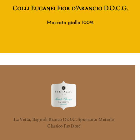
Colli Euganei Fior d'Arancio D.O.C.G.
Moscato giallo 100%
La Vetta, Bagnoli Bianco D.O.C. Spumante Metodo
Classico Pas Dosé