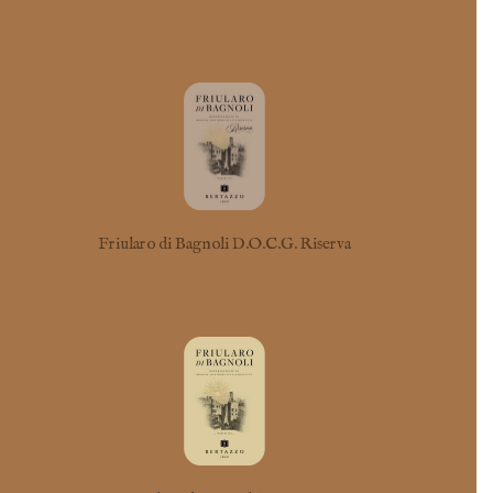
Friularo di Bagnoli D.O.C.G. Riserva