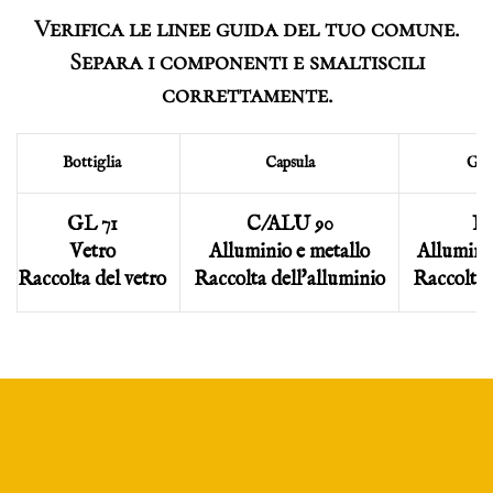
Verifica le linee guida del tuo comune.
Separa i componenti e smaltiscili
correttamente.
Bottiglia
Capsula
Gab
GL 71
C/ALU 90
FE
Vetro
Alluminio e metallo
Allumini
Raccolta del vetro
Raccolta dell'alluminio
Raccolta 