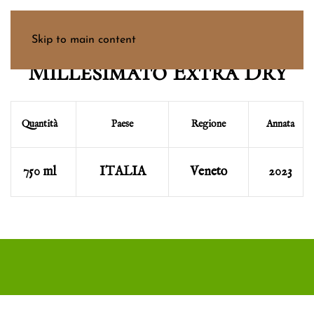
Spumante Bianco
Skip to main content
Millesimato Extra Dry
Quantità
Paese
Regione
Annata
750 ml
ITALIA
Veneto
2023